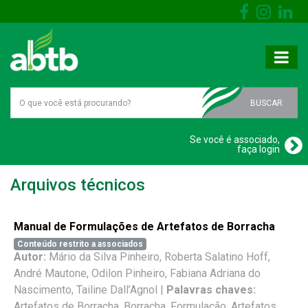
BUSCAR
Se você é associado,
faça login
Arquivos técnicos
Manual de Formulações de Artefatos de Borracha
Conteúdo restrito a associados
Autor:
Mário da Silva Pinheiro, Roberta Salatino Hoff,
André Mautone, Odilon Pinheiro, Fabiana Adriana do
Nascimento, Tailine Dall’Agnol |
Palavras chaves:
Artefatos de Borracha, Borracha, Formulação, Artefatos,