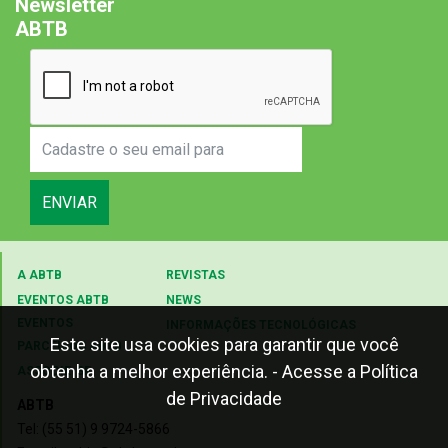
Newsletter
ABTB
ENVIAR
A ABTB
REVISTAS
EVENTOS ABTB
NEWS
EVENTOS
INFORMAÇÕES TECNOLÓGICAS
Este site usa cookies para garantir que você
PARCEIROS ABTB
obtenha a melhor experiência.
- Acesse a Política
ASSOCIE-SE
de Privacidade
ABTB
Tel: (55 51) 9 9724-5866