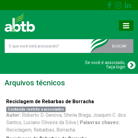
BUSCAR
Se você é associado,
faça login
Arquivos técnicos
Reciclagem de Rebarbas de Borracha
Conteúdo restrito a associados
Autor:
Roberto D. Genova, Sheila Braga, Joaquim C. dos
Santos, Luciano Oliveira da Silva |
Palavras chaves:
Reciclagem, Rebarbas, Borracha