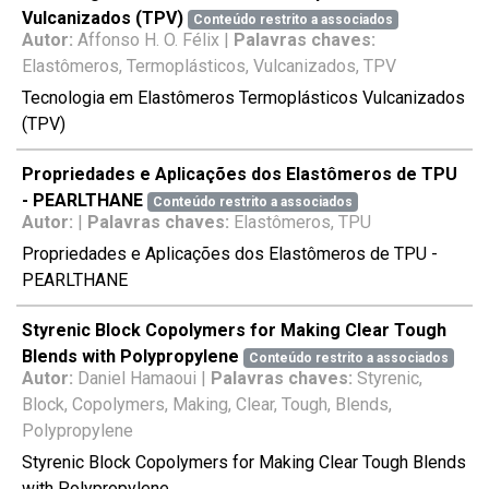
Vulcanizados (TPV)
Conteúdo restrito a associados
Autor:
Affonso H. O. Félix |
Palavras chaves:
Elastômeros, Termoplásticos, Vulcanizados, TPV
Tecnologia em Elastômeros Termoplásticos Vulcanizados
(TPV)
Propriedades e Aplicações dos Elastômeros de TPU
- PEARLTHANE
Conteúdo restrito a associados
Autor:
|
Palavras chaves:
Elastômeros, TPU
Propriedades e Aplicações dos Elastômeros de TPU -
PEARLTHANE
Styrenic Block Copolymers for Making Clear Tough
Blends with Polypropylene
Conteúdo restrito a associados
Autor:
Daniel Hamaoui |
Palavras chaves:
Styrenic,
Block, Copolymers, Making, Clear, Tough, Blends,
Polypropylene
Styrenic Block Copolymers for Making Clear Tough Blends
with Polypropylene