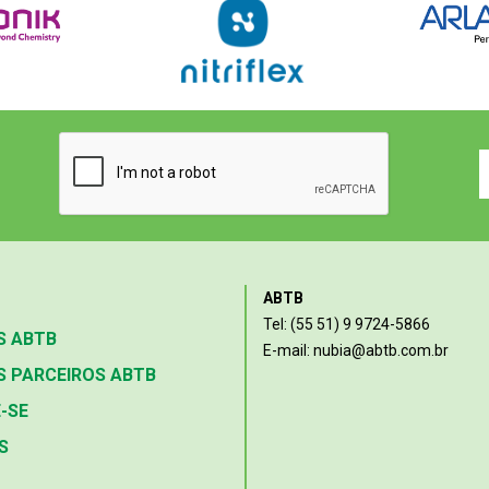
ABTB
Tel: (55 51) 9 9724-5866
S ABTB
E-mail: nubia@abtb.com.br
 PARCEIROS ABTB
-SE
S