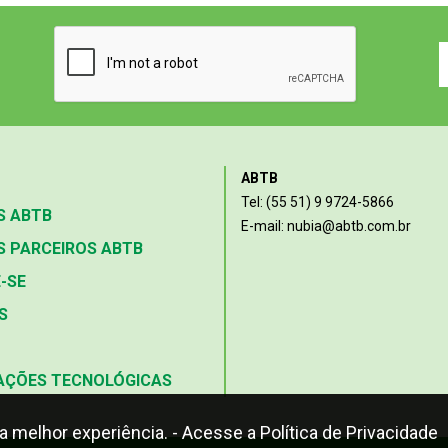
ABTB
Tel: (55 51) 9 9724-5866
S ABTB
E-mail: nubia@abtb.com.br
 PARCEIROS ABTB
-SE
S
AÇÕES TECNOLÓGICAS
 a melhor experiência.
- Acesse a Política de Privacidade