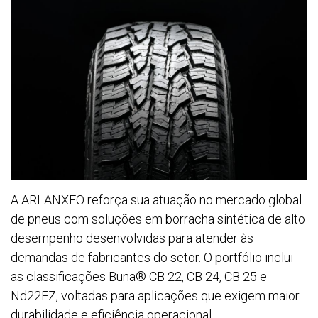
A ARLANXEO reforça sua atuação no mercado global
de pneus com soluções em borracha sintética de alto
desempenho desenvolvidas para atender às
demandas de fabricantes do setor. O portfólio inclui
as classificações Buna® CB 22, CB 24, CB 25 e
Nd22EZ, voltadas para aplicações que exigem maior
durabilidade e eficiência operacional.