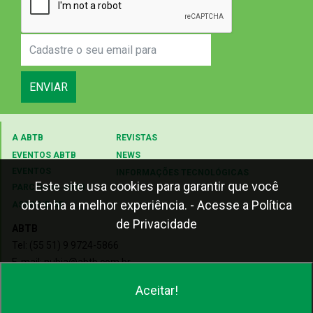
ENVIAR
A ABTB
REVISTAS
EVENTOS ABTB
NEWS
EVENTOS
INFORMAÇÕES TECNOLÓGICAS
Este site usa cookies para garantir que você
PARCEIROS ABTB
obtenha a melhor experiência.
- Acesse a Política
ASSOCIE-SE
de Privacidade
ABTB
Tel: (55 51) 9 9724-5866
E-mail: nubia@abtb.com.br
Aceitar!
2018 © TODOS OS DIREITOS RESERVADOS - ABTB
D