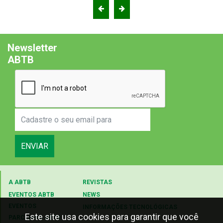
Newsletter
ABTB
ENVIAR
A ABTB
REVISTAS
EVENTOS ABTB
NEWS
EVENTOS
INFORMAÇÕES TECNOLÓGICAS
Este site usa cookies para garantir que você
PARCEIROS ABTB