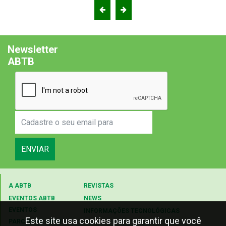
Newsletter
ABTB
ENVIAR
A ABTB
REVISTAS
EVENTOS ABTB
NEWS
EVENTOS
INFORMAÇÕES TECNOLÓGICAS
Este site usa cookies para garantir que você
PARCEIROS ABTB