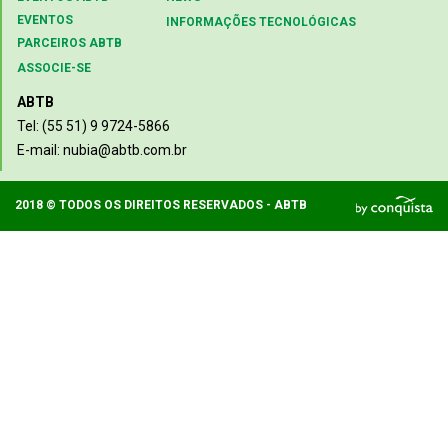
EVENTOS
INFORMAÇÕES TECNOLÓGICAS
PARCEIROS ABTB
ASSOCIE-SE
ABTB
Tel: (55 51) 9 9724-5866
E-mail: nubia@abtb.com.br
2018 © TODOS OS DIREITOS RESERVADOS - ABTB
D