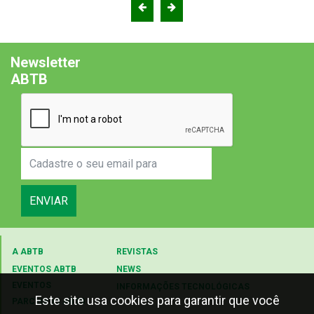
Newsletter
ABTB
ENVIAR
A ABTB
REVISTAS
EVENTOS ABTB
NEWS
EVENTOS
INFORMAÇÕES TECNOLÓGICAS
Este site usa cookies para garantir que você
PARCEIROS ABTB