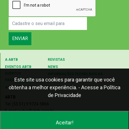
ENVIAR
A ABTB
REVISTAS
EVENTOS ABTB
NEWS
EVENTOS
INFORMAÇÕES TECNOLÓGICAS
Este site usa cookies para garantir que você
PARCEIROS ABTB
obtenha a melhor experiência.
- Acesse a Política
ASSOCIE-SE
de Privacidade
ABTB
Tel: (55 51) 9 9724-5866
E-mail: nubia@abtb.com.br
Aceitar!
2018 © TODOS OS DIREITOS RESERVADOS - ABTB
D