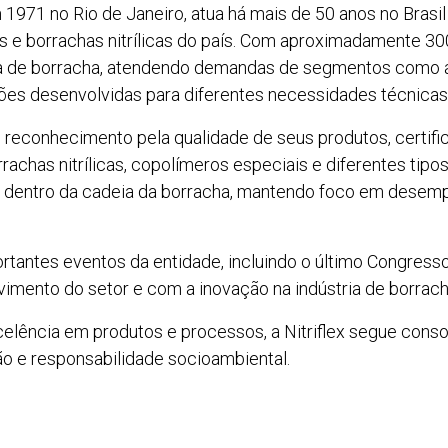
 1971 no Rio de Janeiro, atua há mais de 50 anos no Brasi
s e borrachas nitrílicas do país. Com aproximadamente 3
ia de borracha, atendendo demandas de segmentos como au
ções desenvolvidas para diferentes necessidades técnicas 
iu reconhecimento pela qualidade de seus produtos, certif
chas nitrílicas, copolímeros especiais e diferentes tipos 
as dentro da cadeia da borracha, mantendo foco em desemp
portantes eventos da entidade, incluindo o último Congress
ento do setor e com a inovação na indústria de borracha
elência em produtos e processos, a Nitriflex segue cons
ão e responsabilidade socioambiental.