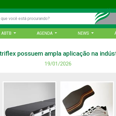
A ABTB
AGENDA
NEWS
triflex possuem ampla aplicação na indúst
19/01/2026