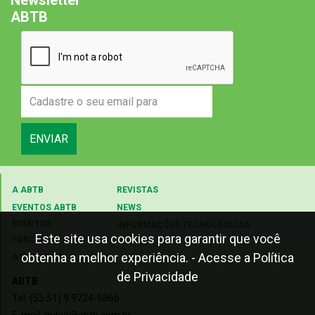
Newsletter
ABTB
ENVIAR
A ABTB
REVISTAS
EVENTOS ABTB
NEWS
EVENTOS
INFORMAÇÕES TECNOLÓGICAS
Este site usa cookies para garantir que você
PARCEIROS ABTB
obtenha a melhor experiência.
- Acesse a Política
ASSOCIE-SE
de Privacidade
ABTB
Tel: (55 51) 9 9724-5866